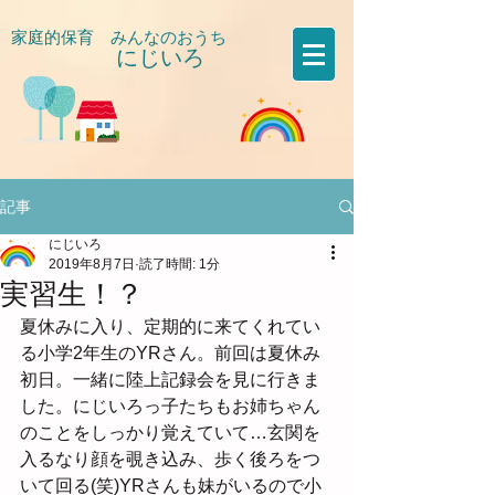
家庭的保育 みんなのおうち
にじいろ
​
記事
にじいろ
2019年8月7日
読了時間: 1分
実習生！？
夏休みに入り、定期的に来てくれてい
る小学2年生のYRさん。前回は夏休み
初日。一緒に陸上記録会を見に行きま
した。にじいろっ子たちもお姉ちゃん
のことをしっかり覚えていて…玄関を
入るなり顔を覗き込み、歩く後ろをつ
いて回る(笑)YRさんも妹がいるので小