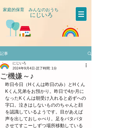
家庭的保育 みんなのおうち
にじいろ
​
記事
にじいろ
2024年9月4日
読了時間: 1分
ご機嫌～♪
昨日今日（Hくんは昨日のみ）とHくん
Kくん兄弟をお預かり。昨日で4か月に
なったKくんは朝受け入れると必ずへの
字口。泣きはしないもののちゃんと顔
を認識しているようです。目があえば
声を出しておしゃべり。足をバタバタ
させてすこーしずつ場所移動している