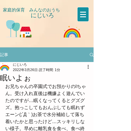
家庭的保育 みんなのおうち
にじいろ
​
記事
にじいろ
2022年3月26日
読了時間: 1分
眠いよぉ
お兄ちゃんの卒園式でお預かりのIちゃ
ん。受け入れ直後は機嫌よく遊んでい
たのですが…眠くなってくるとグズグ
ズ。抱っこしてもおんぶしても眠れず
エーン(;´Д｀)お茶で水分補給して落ち
着いたかと思ったけど…スッキリしな
い様子。早めに離乳食を食べ、食べ終