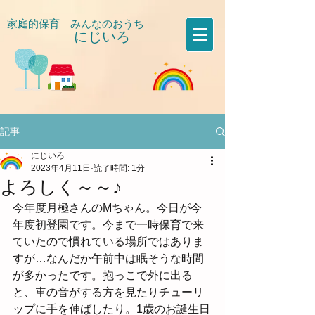
家庭的保育 みんなのおうち
にじいろ
​
記事
にじいろ
2023年4月11日
読了時間: 1分
よろしく～～♪
今年度月極さんのMちゃん。今日が今
年度初登園です。今まで一時保育で来
ていたので慣れている場所ではありま
すが…なんだか午前中は眠そうな時間
が多かったです。抱っこで外に出る
と、車の音がする方を見たりチューリ
ップに手を伸ばしたり。1歳のお誕生日