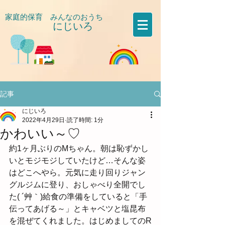
家庭的保育 みんなのおうち
にじいろ
​
記事
にじいろ
2022年4月29日
読了時間: 1分
かわいい～♡
約1ヶ月ぶりのMちゃん。朝は恥ずかし
いとモジモジしていたけど…そんな姿
はどこへやら。元気に走り回りジャン
グルジムに登り、おしゃべり全開でし
た( ´艸｀)給食の準備をしていると「手
伝ってあげる～」とキャベツと塩昆布
を混ぜてくれました。はじめましてのR