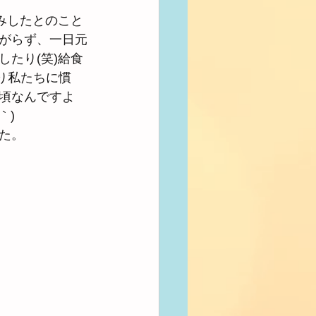
みしたとのこと
がらず、一日元
たり(笑)給食
り私たちに慣
頃なんですよ
｀)
た。