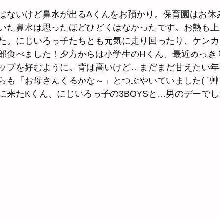
はないけど鼻水が出るAくんをお預かり。保育園はお休
いた鼻水は思ったほどひどくはなかったです。お熱も上
た。にじいろっ子たちとも元気に走り回ったり、ケンカし
部食べました！夕方からは小学生のHくん。最近めっき
ップを好むように。背は高いけど…まだまだ甘えたい年
らも「お母さんくるかな～」とつぶやいていました( ´艸
に来たKくん、にじいろっ子の3BOYSと…男のデーでし