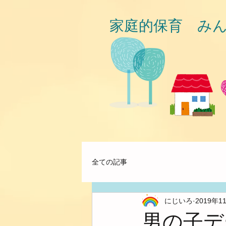
家庭的保育 み
全ての記事
にじいろ
2019年1
男の子デ