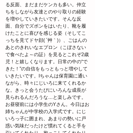
る反面、まだまだケンカも多い。仲立
ちをしながら友達とのやり取りの経験
を増やしていきたいです。そんな反
面、自分でズボンをはいたり、靴を履
けたことに喜びを感じる姿（そしてこ
っちを見てドヤ顔( ´艸｀)）、ごはんの
あとのきれいなエプロン（こぼさない
で食べたよ～の証）を見るとこれぞ2歳
児！と嬉しくなります。日常の中の“で
きた！”の自信をもっともっと増やして
いきたいです。Iちゃんは保育園に通い
ながら、時々にじいろに来てくれるか
な。きっと会うたびにいろんな成長が
見られるんだろうな…と楽しみです。
お昼寝前には小学生のYさん。今日はお
姉ちゃんが中学校の入学式です。にじ
いろっ子に囲まれ、あまりの勢いに戸
惑い気味だったけど慣れてくると手を
引いてくれたり、抱っこしてくれたり