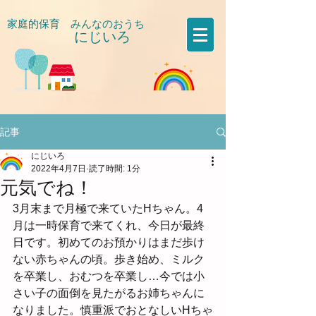
家庭的保育 みんなのおうち
にじいろ
​
記事
にじいろ
2022年4月7日
読了時間: 1分
元気でね！
3月末まで月極で来ていたHちゃん。4
月は一時保育で来てくれ、今日が最終
日です。初めてのお預かりはまだ歩け
ない赤ちゃんの頃。歩き始め、ミルク
を卒業し、おむつを卒業し…今では小
さい子の面倒を見たがるお姉ちゃんに
なりました。慎重派でおとなしいHちゃ