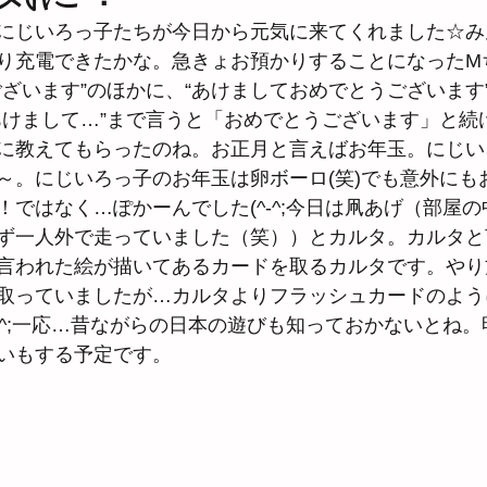
にじいろっ子たちが今日から元気に来てくれました☆み
り充電できたかな。急きょお預かりすることになったM
ございます”のほかに、“あけましておめでとうございます
あけまして…”まで言うと「おめでとうございます」と続
に教えてもらったのね。お正月と言えばお年玉。にじい
～。にじいろっ子のお年玉は卵ボーロ(笑)でも意外にも
！ではなく…ぽかーんでした(^-^;今日は凧あげ（部屋
ず一人外で走っていました（笑））とカルタ。カルタと
言われた絵が描いてあるカードを取るカルタです。やり
取っていましたが…カルタよりフラッシュカードのよう
^-^;一応…昔ながらの日本の遊びも知っておかないとね
いもする予定です。