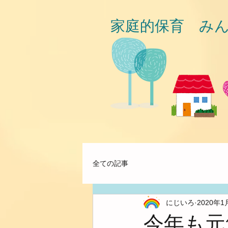
家庭的保育 み
全ての記事
にじいろ
2020年1
今年も元