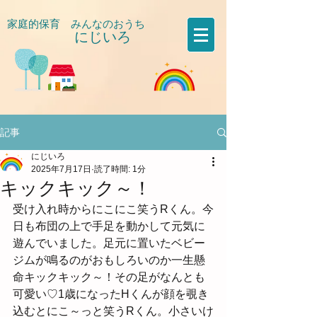
家庭的保育 みんなのおうち
にじいろ
​
記事
にじいろ
2025年7月17日
読了時間: 1分
キックキック～！
受け入れ時からにこにこ笑うRくん。今
日も布団の上で手足を動かして元気に
遊んでいました。足元に置いたベビー
ジムが鳴るのがおもしろいのか一生懸
命キックキック～！その足がなんとも
可愛い♡1歳になったHくんが顔を覗き
込むとにこ～っと笑うRくん。小さいけ