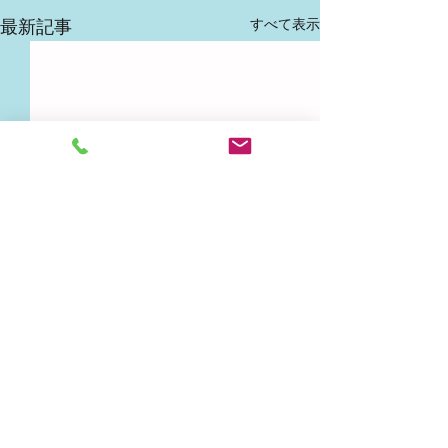
すべて表示
最新記事
header.all-comments
アンパンマン！
いただきまーす