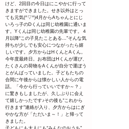
けど、2回目の今日はにこやかに行って
きますができました。せき以外はとっ
ても元気(^▽^)4月からAちゃんとにじ
いろっ子のDくんは同じ幼稚園に通いま
す。Yくんは同じ幼稚園の先輩です。４
月以降“この子見たことある…”そんな気
持ちが少しでも安心につながったら嬉
しいです。夕方からはHくんとAくん。
今年度最終日。お布団はHくんが運び、
たくさんの荷物をAくんが自分で運ぼう
とがんばっていました。子どもたちの
合間に午後からは懐かしい人からの電
話。「今から行っていいですか～？」
に驚きもしましたが、久しぶりに会え
て嬉しかったです♪その後も“これから
行きます”連絡が入り、夕方からはにぎ
やかな方が「ただいま～！」と帰って
きました。
子どもにも大人にも“みんなのおうち”。