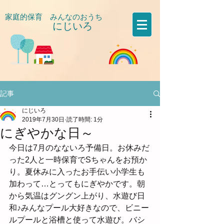
家庭的保育 みんなのおうち
にじいろ
​
記事
にじいろ
2019年7月30日
読了時間: 1分
にぎやかな日～
今日は7月のなないろ予備日。お休みだ
った2人と一時保育でSちゃんをお預か
り。夏休みに入ったお手伝い小学生も
加わって…とってもにぎやかです。朝
から気温はグングン上がり、水遊び日
和♪みんなプール大好きなので、ビニー
ルプールと浴槽と使って水遊び。バシ