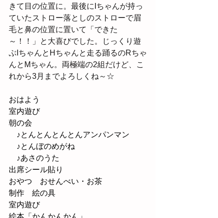
きて目の位置に。最後にIちゃんが持っ
ていたストロー落としのストローで眉
毛と鼻の位置に置いて「できた
～！！」と大喜びでした。じっくり遊
ぶIちゃんとHちゃんと走る踊るのRちゃ
んとMちゃん。両極端の2組だけど、こ
れから3月までよろしくね～☆
おはよう
室内遊び
朝の会
　♪とんとんとんとんアンパンマン
　♪とんぼのめがね
　♪あさのうた
出席シール貼り
おやつ　おせんべい・お茶
制作　絵の具
室内遊び
絵本「かんかんかん」