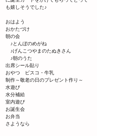
も嬉しそうでした♪
おはよう
おかたづけ
朝の会
　♪とんぼのめがね
　♪げんこつやまのたぬきさん
　♪朝のうた
出席シール貼り
おやつ　ビスコ・牛乳
制作～敬老の日のプレゼント作り～
水遊び
水分補給
室内遊び
お誕生会
お弁当
さようなら