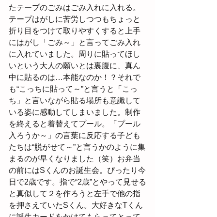
たテープのごみはごみ入れに入れる。
テープはがしに苦労しつつもちょっと
折り目をつけて取りやすくすると上手
にはがし「ごみ～」と言ってごみ入れ
に入れていました。周りに貼ってほし
いという大人の願いとは裏腹に、真ん
中に貼るのは…本能なのか！？それで
も“こっちに貼って～”と言うと「こっ
ち」と言いながら貼る場所も意識して
いる姿に感動してしまいました。制作
を終えると着替えてプール。「プール
入ろうか～」の言葉に反応する子ども
たちは“脱がせて～”と言うかのように集
まるのが早くなりました（笑）お弁当
の前にはSくんのお誕生会。ぴったり今
日で2歳です。指で“2歳”とやって見せる
と真似して２を作ろうと左手で他の指
を押さえていたSくん。大好きなTくん
に誕生カードをかけてもらってとって