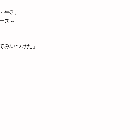
・牛乳
ース～
でみいつけた」