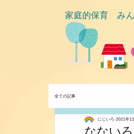
家庭的保育 み
全ての記事
にじいろ
2021年1
なないろ