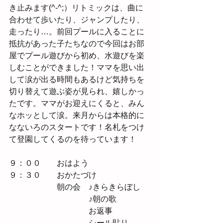
き止みます(^-^;）リトミックは、曲に
合わせて歩いたり、ジャンプしたり、
走ったり…。前回プールに入ることに
抵抗があった子たちなので今回はお部
屋でプール遊びから初め、水遊びを楽
しむことができました！ママを思い出
して涙が出る時間もあるけど気持ちを
切り替えて遊ぶ姿が見られ、嬉しかっ
たです。ママがお迎えにくると、みん
なホッとして涙。来月からは本格的に
なないろのスタートです！名札をつけ
て登園してくるのを待っています！
９：００　　おはよう
９：３０　　おかたづけ
　　　　　　朝の会　♪きらきらぼし
　　　　　　　　　　♪朝の歌
　　　　　　　　　　お返事
　　　　　　　　　　シール貼り