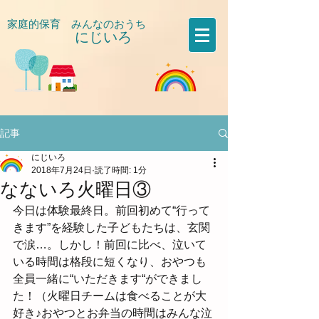
家庭的保育 みんなのおうち
にじいろ
​
記事
にじいろ
2018年7月24日
読了時間: 1分
なないろ火曜日③
今日は体験最終日。前回初めて“行って
きます”を経験した子どもたちは、玄関
で涙…。しかし！前回に比べ、泣いて
いる時間は格段に短くなり、おやつも
全員一緒に“いただきます“ができまし
た！（火曜日チームは食べることが大
好き♪おやつとお弁当の時間はみんな泣