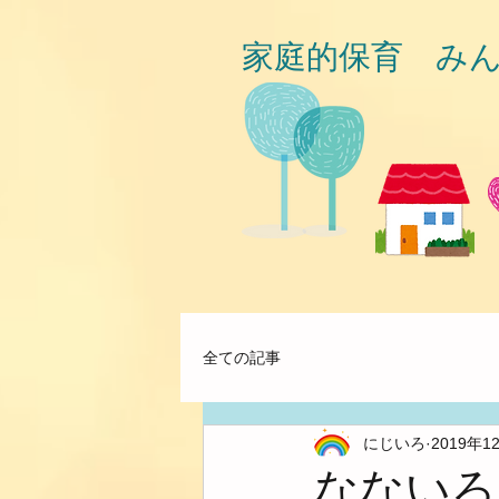
家庭的保育 み
全ての記事
にじいろ
2019年1
なないろ