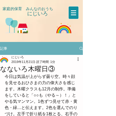
家庭的保育 みんなのおうち
にじいろ
​
記事
にじいろ
2019年11月21日
読了時間: 1分
なないろ木曜日③
今日は気温が上がらず曇り空。時々顔
を見せるおひさまの力の偉大さを感じ
ます。木曜クラスも12月の制作。準備
をしていると「○○も（やる～）！」と
やる気マンマン。1色ずつ見せて赤・黄
色・緑…と伝えます。2色を選んでのり
づけ。左手で折り紙を1枚とる、右手の