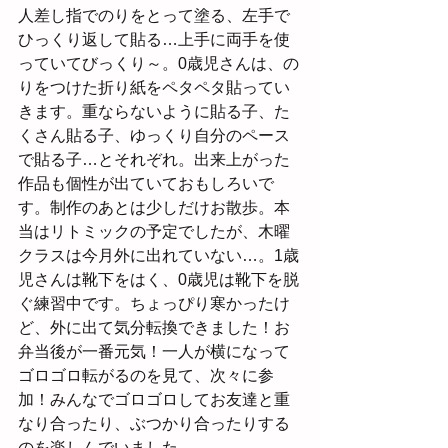
人差し指でのりをとって塗る、左手で
ひっくり返して貼る…上手に両手を使
っていてびっくり～。0歳児さんは、の
りをつけた折り紙をペタペタ貼ってい
きます。重ならないように貼る子、た
くさん貼る子、ゆっくり自分のペース
で貼る子…とそれぞれ。出来上がった
作品も個性が出ていておもしろいで
す。制作のあとは少しだけお散歩。本
当はリトミックの予定でしたが、木曜
クラスは今月外に出れていない…。1歳
児さんは靴下をはく、0歳児は靴下を脱
ぐ練習中です。ちょっぴり寒かったけ
ど、外に出て気分転換できました！お
弁当後が一番元気！一人が横になって
ゴロゴロ転がるのを見て、次々に参
加！みんなでゴロゴロしてお友達と重
なり合ったり、ぶつかり合ったりする
のを楽しんでいました。