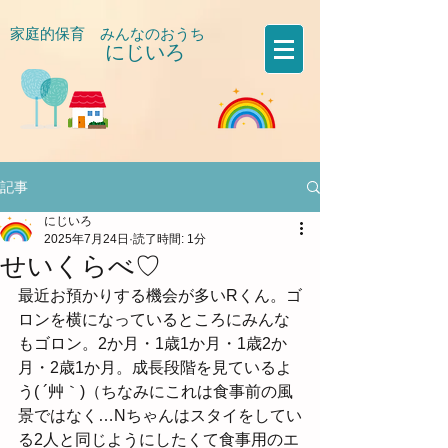
家庭的保育 みんなのおうち
にじいろ
​
記事
にじいろ
2025年7月24日
読了時間: 1分
せいくらべ♡
最近お預かりする機会が多いRくん。ゴ
ロンを横になっているところにみんな
もゴロン。2か月・1歳1か月・1歳2か
月・2歳1か月。成長段階を見ているよ
う( ´艸｀)（ちなみにこれは食事前の風
景ではなく…Nちゃんはスタイをしてい
る2人と同じようにしたくて食事用のエ