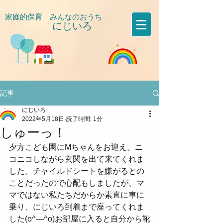
家庭的保育 みんなのおうち
にじいろ
​
記事
にじいろ
2022年5月18日
読了時間: 1分
しゅーっ！
夕方こども園にMちゃんをお迎え。ニ
コニコしながら玄関を出て来てくれま
した。チャイルドシートを嫌がるとの
ことだったので心配もしましたが、マ
マではない私たちだからか素直に車に
乗り、にじいろ到着まで座ってくれま
した(o^―^o)お部屋に入ると自分から靴